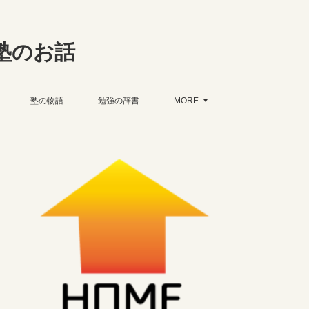
塾のお話
塾の物語
勉強の辞書
MORE