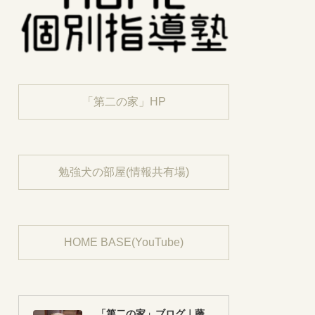
「第二の家」HP
勉強犬の部屋(情報共有場)
HOME BASE(YouTube)
「第二の家」ブログ｜藤沢市の個別指導塾のお話