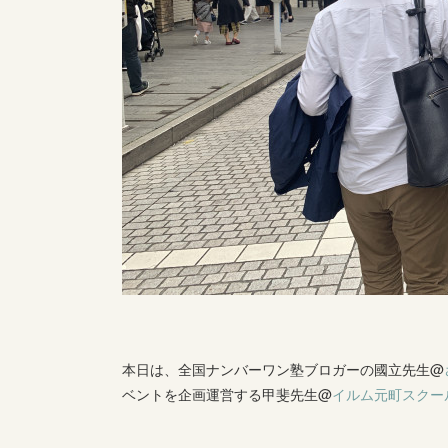
本日は、全国ナンバーワン塾ブロガーの國立先生@
ベントを企画運営する甲斐先生@
イルム元町スクー