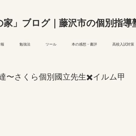
の家」ブログ｜藤沢市の個別指導
情報
勉強法
ツール
本の感想・書評
高校入試対策
達〜さくら個別國立先生✖️イルム甲