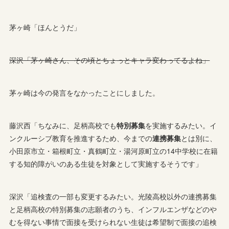
茅ヶ崎「ほんとうだ」
深沢「茅ヶ崎さん、その頃とちょっとキャラ変わってるよね」
茅ヶ崎は今の発言をなかったことにしました。
藤沢西「ちなみに、足柄高校でも
特別募集
を実施するみたい。イ
ンクルーシブ教育を推進するため、今までの
連携募集
とは別に、
小田原市立・箱根町立・真鶴町立・湯河原町立の14中学校に在籍
する知的障がいのある生徒を対象として実施するそうです」
深沢「追検査の一部も変更するみたい。光陵高校以外の連携募集
と足柄高校の特別募集の志願者のうち、インフルエンザなどのや
むを得ない事情で面接を受けられない生徒は希望制で面接の追検