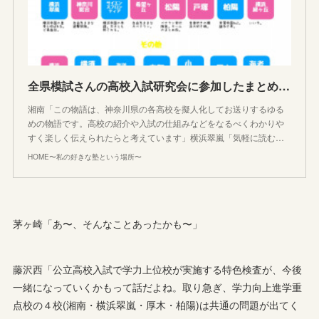
全県模試さんの高校入試研究会に参加したまとめ。入試状況や特色検査の今後の展望について。神奈川高校物語
湘南「この物語は、神奈川県の各高校を擬人化してお送りするゆる
めの物語です。高校の紹介や入試の仕組みなどをなるべくわかりや
すく楽しく伝えられたらと考えています」横浜翠嵐「気軽に読む…
HOME〜私の好きな塾という場所〜
茅ヶ崎「あ〜、そんなことあったかも〜」
藤沢西「公立高校入試で学力上位校が実施する特色検査が、今後
一緒になっていくかもって話だよね。取り急ぎ、学力向上進学重
点校の４校(湘南・横浜翠嵐・厚木・柏陽)は共通の問題が出てく