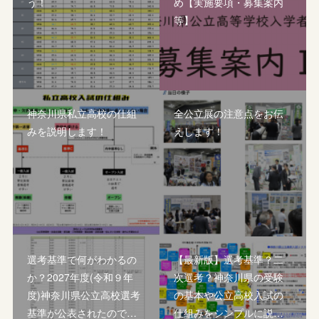
う！
め【実施要項・募集案内
等】
神奈川県私立高校の仕組
全公立展の注意点をお伝
みを説明します！
えします！
選考基準で何がわかるの
【最新版】選考基準？二
か？2027年度(令和９年
次選考？神奈川県の受験
度)神奈川県公立高校選考
の基本や公立高校入試の
基準が公表されたので…
仕組みをシンプルに説…