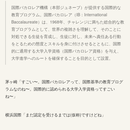
国際バカロレア機構（本部ジュネーブ）が提供する国際的な
教育プログラム。国際バカロレア（IB：International
Baccalaureate）は、1968年、チャレンジに満ちた総合的な教
育プログラムとして、世界の複雑さを理解して、そのことに
対処できる生徒を育成し、生徒に対し、未来へ責任ある行動
をとるための態度とスキルを身に付けさせるとともに、国際
的に通用する大学入学資格（国際バカロレア資格）を与え、
大学進学へのルートを確保することを目的として設置。
茅ヶ崎「すごい〜。国際バカロレアって、国際基準の教育プログ
ラムなのね〜。国際的に認められる大学入学資格ってすごい
ね〜」
横浜国際「まだ認定を受けるまでは(仮称)ですけどね」