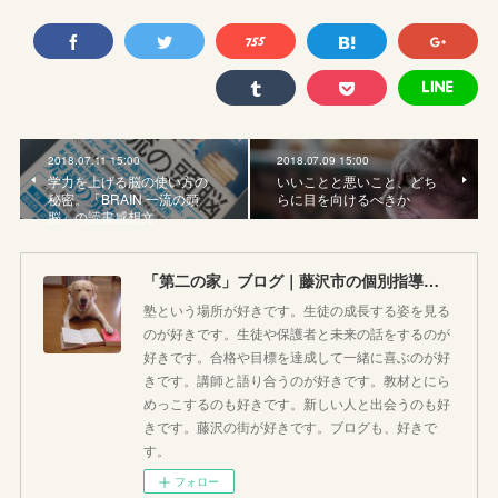
2018.07.11 15:00
2018.07.09 15:00
学力を上げる脳の使い方の
いいことと悪いこと、どち
秘密。「BRAIN 一流の頭
らに目を向けるべきか
脳」の読書感想文
「第二の家」ブログ｜藤沢市の個別指導塾のお話
塾という場所が好きです。生徒の成長する姿を見る
のが好きです。生徒や保護者と未来の話をするのが
好きです。合格や目標を達成して一緒に喜ぶのが好
きです。講師と語り合うのが好きです。教材とにら
めっこするのも好きです。新しい人と出会うのも好
きです。藤沢の街が好きです。ブログも、好きで
す。
フォロー