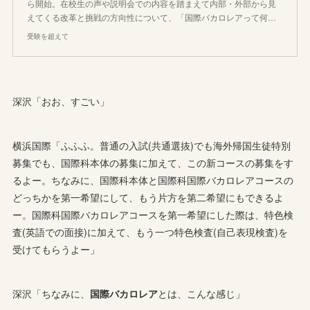
ら開始。在校生の声や説明会での内容を踏まえて内部・外部から見
えてくる改革と挑戦の方向性について、「国際バカロレアって何…
受験を超えて
深沢「おお、すごい」
横浜国際「ふふふ。普通の入試(共通選抜)でも海外帰国生徒特別
募集でも、国際科本体の募集に加えて、この新コースの募集をす
るよー。ちなみに、国際科本体と国際科国際バカロレアコースの
どっちかを第一希望にして、もう片方を第二希望にもできるよ
ー。国際科国際バカロレアコースを第一希望にした際は、特色検
査(英語での面接)に加えて、もう一つ特色検査(自己表現検査)を
受けてもらうよー」
深沢「ちなみに、
国際バカロレア
とは、こんな感じ」