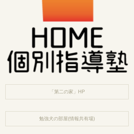
「第二の家」HP
勉強犬の部屋(情報共有場)