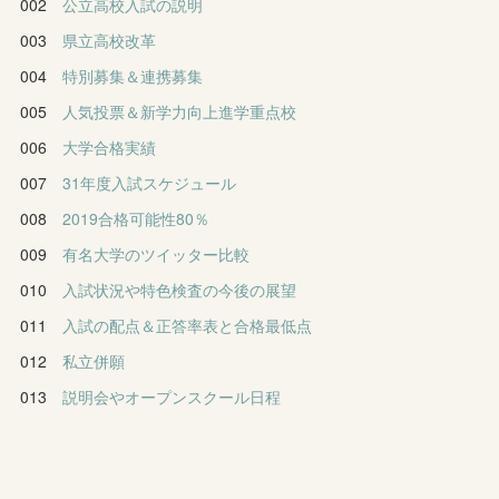
002
公立高校入試の説明
003
県立高校改革
004
特別募集＆連携募集
005
人気投票＆新学力向上進学重点校
006
大学合格実績
007
31年度入試スケジュール
008
2019合格可能性80％
009
有名大学のツイッター比較
010
入試状況や特色検査の今後の展望
011
入試の配点＆正答率表と合格最低点
012
私立併願
013
説明会やオープンスクール日程