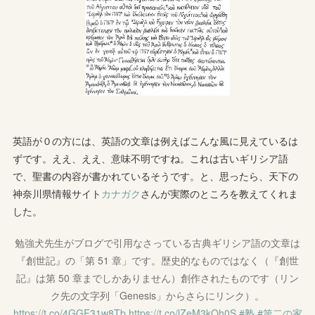
英語が０の方には、英語の文章は例えばこんな風に見えているは
ずです。ええ、ええ、意味不明ですね。これは古いギリシア語
で、聖書の内容が書かれているそうです。と、思ったら、天下の
神奈川県情報サイト
カナガク
さんが実際のところを教えてくれま
した。
勉強犬先生がブログで引用なさっている古典ギリシア語の文章は
『創世記』の「第 51 章」です。歴史的なものではなく（『創世
記』は第 50 章までしかありません）創作されたものです（リン
ク先の文字列「Genesis」からさらにリンク）。
https://t.co/4GGF31w8Tb
https://t.co/lZeM3kQh0S
#塾
#第二の家