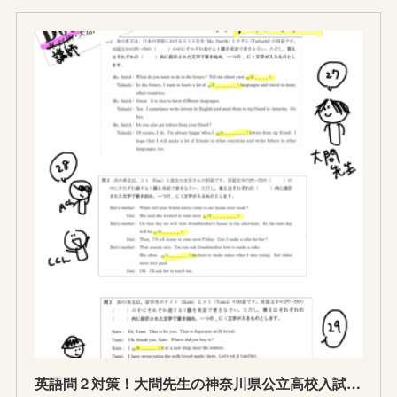
英語問２対策！大問先生の神奈川県公立高校入試学力検査問題攻略法