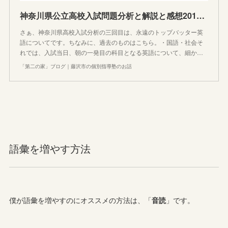
神奈川県公立高校入試問題分析と解説と感想2019(平成31年度) 森の英語編
さぁ、神奈川県高校入試分析の三回目は、永遠のトップバッター英
語についてです。ちなみに、過去のものはこちら。・国語・社会そ
れでは、入試当日、朝の一発目の科目となる英語について、細か…
「第二の家」ブログ｜藤沢市の個別指導塾のお話
語彙を増やす方法
僕が語彙を増やすのにオススメの方法は、「
音読
」です。