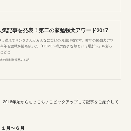
気記事を発表！第二の家勉強犬アワード2017
。少し遅れてサンタさんがみんなに笑顔のお届け物です。昨年の勉強犬アワ
今年も激戦を勝ち抜いた『HOME〜私の好きな塾という場所〜』を彩っ
どどど
市の個別指導塾のお話
2018年始からちょこちょこピックアップして記事をご紹介して
１月〜６月