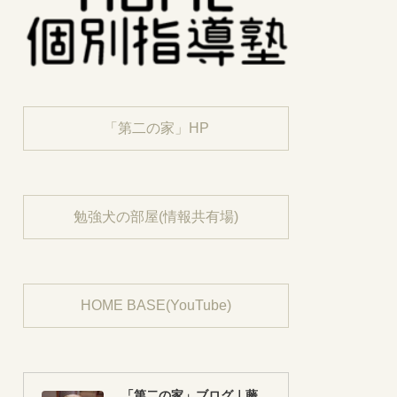
「第二の家」HP
勉強犬の部屋(情報共有場)
HOME BASE(YouTube)
「第二の家」ブログ｜藤沢市の個別指導塾のお話