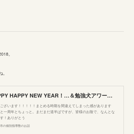
018。
ね。
A HAPPY HAPPY HAPPY NEW YEAR！…＆勉強犬アワード2016
ございます！！！！！まとめる時期を間違えてしまった感があります
と一周年とちょっと。まだまだ道半ばですが、皆様のお陰で、なんとな
す！ありがとう
市の個別指導塾のお話