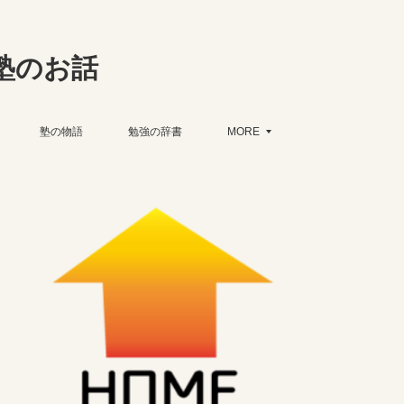
塾のお話
塾の物語
勉強の辞書
MORE